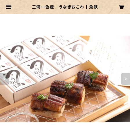
三河一色産 うなぎおこわ | 魚鉄