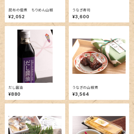
昆布の佃煮 ちりめん山椒
うなぎ寿司
¥2,052
¥3,600
だし醤油
うなぎの山椒煮
¥880
¥3,564